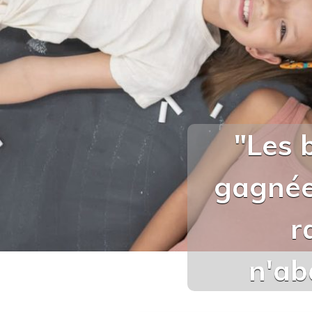
"Les 
gagnées
r
n'ab