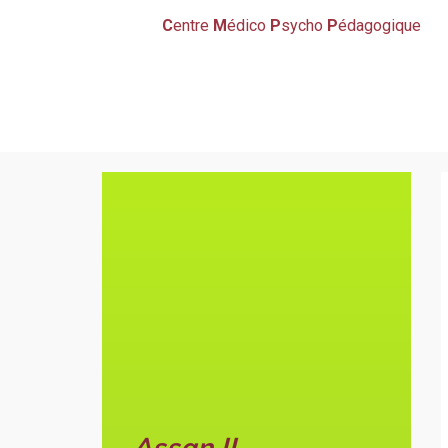
C
entre
M
édico
P
sycho
P
édagogique
Assan II