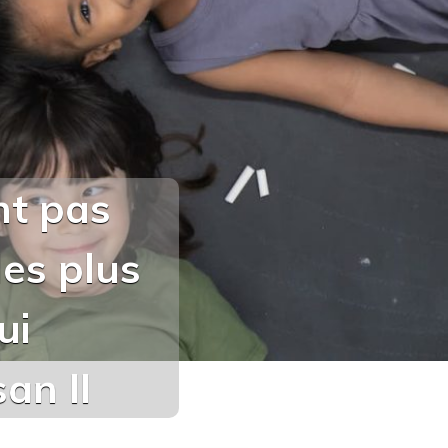
nt pas
les plus
ui
an II