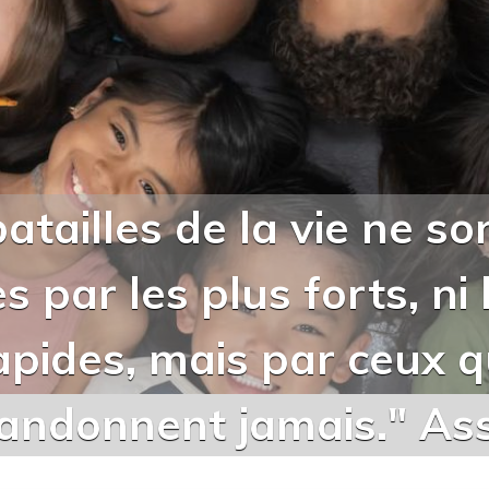
batailles de la vie ne so
 par les plus forts, ni 
apides, mais par ceux q
andonnent jamais." Ass