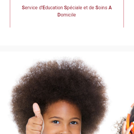
S
ervice d'
E
ducation
S
péciale et de
S
oins
A
D
omicile