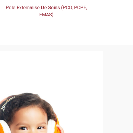
P
ôle
E
xternalisé
D
e
S
oins (PCO, PCPE,
EMAS)