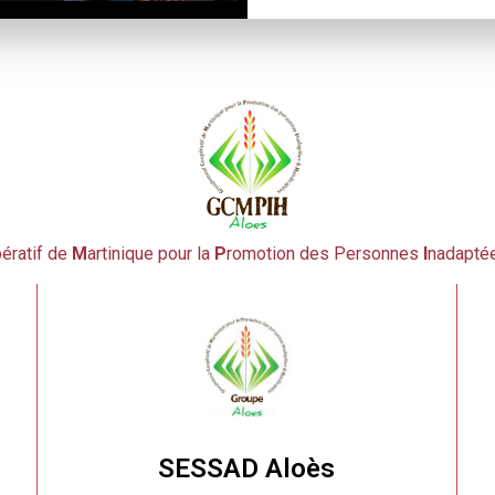
ératif de
M
artinique pour la
P
romotion des Personnes
I
nadapté
SESSAD Aloès