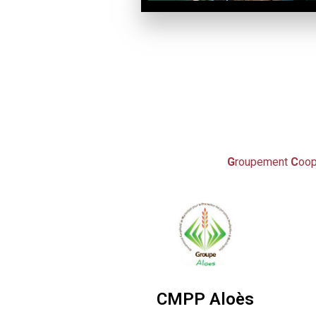
G
roupement
C
oop
CMPP Aloès