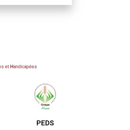
es et
H
andicapées
PEDS