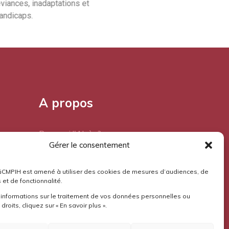
aines des déviances, inadaptations et
handicaps.
A propos
Pourquoi l'Aloès?
Gérer le consentement
Mentions légales
GCMPIH est amené à utiliser des cookies de mesures d’audiences, de
Confidentialité
 et de fonctionnalité.
’informations sur le traitement de vos données personnelles ou
droits, cliquez sur « En savoir plus ».