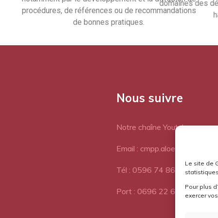
dom
procédures, de références ou de recommandations
de bonnes pratiques.
Nous suivre
Notre chaîne Youtube
Email : cmpp.aloes@orange.fr
Le site de 
Tél : 0596 74 86 77
statistiques
Pour plus d
Port : 0696 22 64 72
exercer vos 