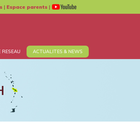
s
|
Espace parents
|
 RESEAU
ACTUALITES & NEWS
H