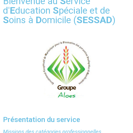
Bienvenue au
S
ervice
d'
E
ducation
S
péciale et de
S
oins à
D
omicile (
SESSAD
)
Présentation du service
Missions des catégories professionnelles