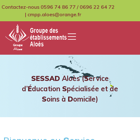
Contactez-nous 0596 74 86 77 / 0696 22 64 72
| cmpp.aloes@orange.fr
GCMPIH Aloes
SESSAD
Aloès (
S
ervice
d’
É
ducation
S
pécialisée et de
S
oins à
D
omicile)