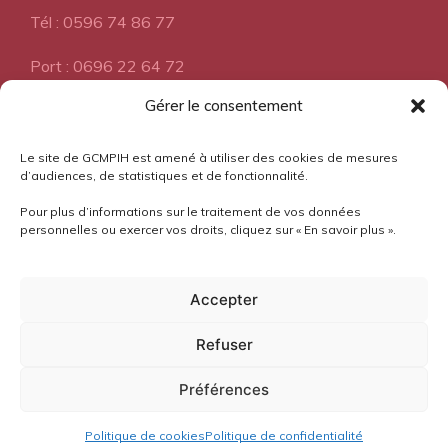
Tél : 0596 74 86 77
Port : 0696 22 64 72
Gérer le consentement
A propos
Le site de GCMPIH est amené à utiliser des cookies de mesures
d’audiences, de statistiques et de fonctionnalité.
Pour plus d’informations sur le traitement de vos données
Pourquoi l'Aloès?
personnelles ou exercer vos droits, cliquez sur « En savoir plus ».
Mentions légales
Accepter
Confidentialité
Refuser
Préférences
Copyright ©
GCMPIH Martinique
Politique de cookies
Politique de confidentialité