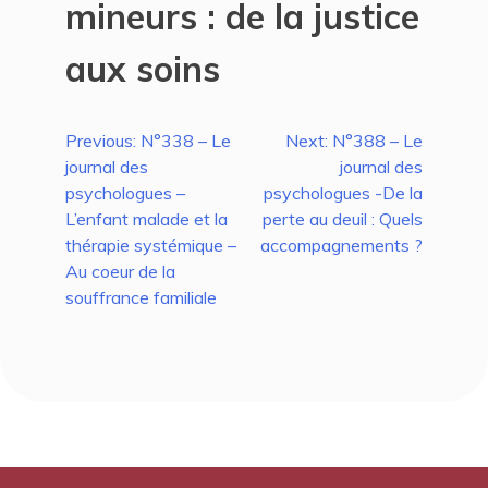
mineurs : de la justice
aux soins
Navigation
Previous:
N°338 – Le
Next:
N°388 – Le
journal des
journal des
de
psychologues –
psychologues -De la
l’article
L’enfant malade et la
perte au deuil : Quels
thérapie systémique –
accompagnements ?
Au coeur de la
souffrance familiale