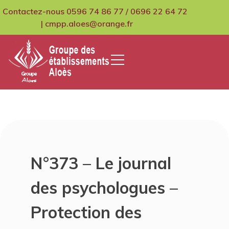
Skip
Contactez-nous 0596 74 86 77 / 0696 22 64 72
to
| cmpp.aloes@orange.fr
content
GCMPIH Aloes
N°373 – Le journal
des psychologues –
Protection des