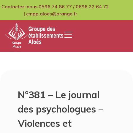
Skip
Contactez-nous 0596 74 86 77 / 0696 22 64 72
to
| cmpp.aloes@orange.fr
content
GCMPIH Aloes
N°381 – Le journal
des psychologues –
Violences et