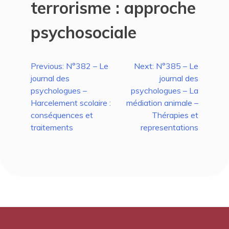
terrorisme : approche
psychosociale
Navigation
Previous:
N°382 – Le
Next:
N°385 – Le
journal des
journal des
de
psychologues –
psychologues – La
l’article
Harcelement scolaire :
médiation animale –
conséquences et
Thérapies et
traitements
representations