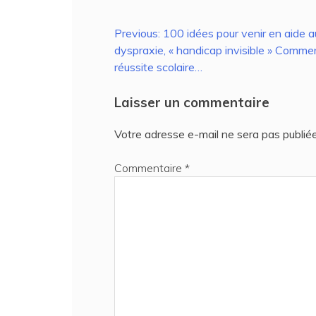
Navigation
Previous:
100 idées pour venir en aide 
dyspraxie, « handicap invisible » Comm
de
réussite scolaire…
l’article
Laisser un commentaire
Votre adresse e-mail ne sera pas publiée
Commentaire
*