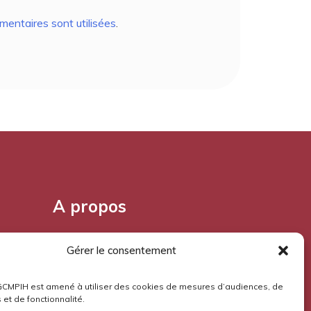
entaires sont utilisées
.
A propos
Pourquoi l'Aloès?
Gérer le consentement
Mentions légales
GCMPIH est amené à utiliser des cookies de mesures d’audiences, de
 et de fonctionnalité.
Confidentialité