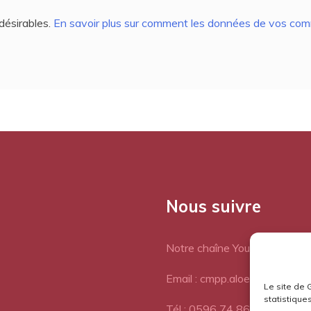
ndésirables.
En savoir plus sur comment les données de vos comm
Nous suivre
Notre chaîne Youtube
Email : cmpp.aloes@orange.fr
Le site de 
statistiques
Tél : 0596 74 86 77