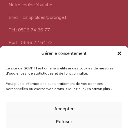
Notre chaîne Youtube
Email : cmpp.aloes@orange.fr
Tél : 0596 74 86 77
Port : 0696 22 64 72
Gérer le consentement
A propos
Le site de GCMPIH est amené à utiliser des cookies de mesures
d’audiences, de statistiques et de fonctionnalité.
Pour plus d’informations sur le traitement de vos données
Pourquoi l'Aloès?
personnelles ou exercer vos droits, cliquez sur « En savoir plus ».
Mentions légales
Accepter
Confidentialité
Refuser