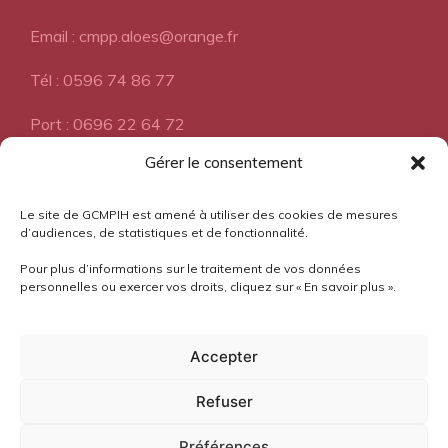
Email : cmpp.aloes@orange.fr
Tél : 0596 74 86 77
Port : 0696 22 64 72
Gérer le consentement
A propos
Le site de GCMPIH est amené à utiliser des cookies de mesures
d’audiences, de statistiques et de fonctionnalité.
Pour plus d’informations sur le traitement de vos données
Pourquoi l'Aloès?
personnelles ou exercer vos droits, cliquez sur « En savoir plus ».
Mentions légales
Accepter
Confidentialité
Refuser
Préférences