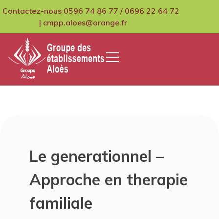
Skip
Contactez-nous 0596 74 86 77 / 0696 22 64 72
to
| cmpp.aloes@orange.fr
content
GCMPIH Aloes
Le generationnel –
Approche en therapie
familiale