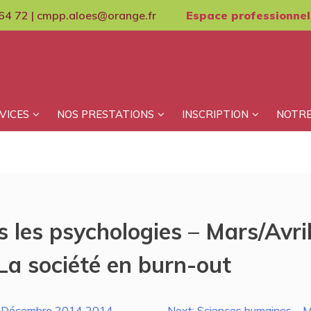
64 72 | cmpp.aloes@orange.fr
Espace professionnel
VICES
NOS PRESTATIONS
INSCRIPTION
NOTRE
s les psychologies – Mars/Avri
 La société en burn-out
 – Décembre 2014 2014 –
Next:
Sciences humaines – M