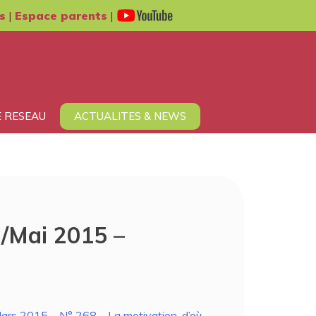
s
|
Espace parents
|
 RESEAU
ACTUALITES & NEWS
l/Mai 2015 –
ars 2015 – N° 268 – La motivation, d’où