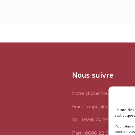
Nous suivre
Notre chaîne Youtube
Email : cmpp.aloes@orange.fr
Le site de 
statistiques
Tél : 0596 74 86 77
Pour plus d
exercer vos 
Port : 0696 22 64 72