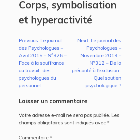
Corps, symbolisation
et hyperactivité
Navigation
Previous:
Le journal
Next:
Le journal des
des Psychologues –
Psychologues –
de
Avril 2015 – N°326 –
Novembre 2013 –
l’article
Face à la souffrance
N°312 – De la
au travail : des
précarité à l’exclusion :
psychologues du
Quel soutien
personnel
psychologique ?
Laisser un commentaire
Votre adresse e-mail ne sera pas publiée.
Les
champs obligatoires sont indiqués avec
*
Commentaire
*