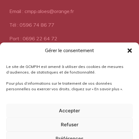
Email : cmpp.aloes@orange.fr
Tél : 0596 74 86 77
Port : 0696 22 64 72
Gérer le consentement
A propos
Le site de GCMPIH est amené à utiliser des cookies de mesures
d’audiences, de statistiques et de fonctionnalité.
Pour plus d’informations sur le traitement de vos données
Pourquoi l'Aloès?
personnelles ou exercer vos droits, cliquez sur « En savoir plus ».
Mentions légales
Accepter
Confidentialité
Refuser
Préférences