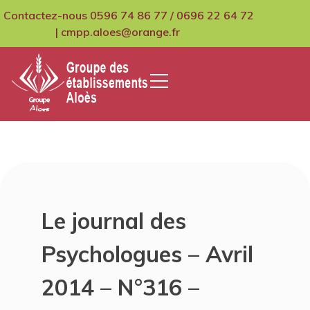
Skip
Contactez-nous 0596 74 86 77 / 0696 22 64 72
to
| cmpp.aloes@orange.fr
content
GCMPIH Aloes
Le journal des
Psychologues – Avril
2014 – N°316 –