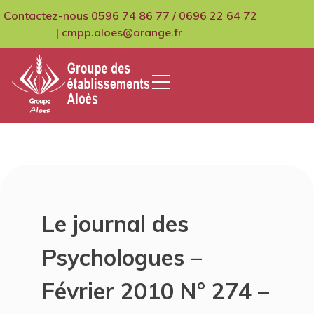
Skip
Contactez-nous 0596 74 86 77 / 0696 22 64 72
to
| cmpp.aloes@orange.fr
content
GCMPIH Aloes
Le journal des
Psychologues –
Février 2010 N° 274 –