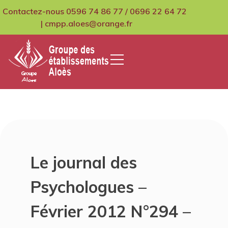
Skip
Contactez-nous 0596 74 86 77 / 0696 22 64 72
to
| cmpp.aloes@orange.fr
content
GCMPIH Aloes
Le journal des
Psychologues –
Février 2012 N°294 –