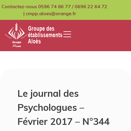
Skip
Contactez-nous 0596 74 86 77 / 0696 22 64 72
to
| cmpp.aloes@orange.fr
content
GCMPIH Aloes
Le journal des
Psychologues –
Février 2017 – N°344