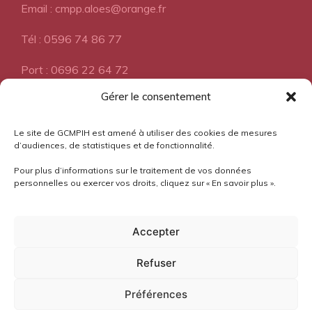
Email : cmpp.aloes@orange.fr
Tél : 0596 74 86 77
Port : 0696 22 64 72
Gérer le consentement
A propos
Le site de GCMPIH est amené à utiliser des cookies de mesures
d’audiences, de statistiques et de fonctionnalité.
Pour plus d’informations sur le traitement de vos données
Pourquoi l'Aloès?
personnelles ou exercer vos droits, cliquez sur « En savoir plus ».
Mentions légales
Accepter
Confidentialité
Refuser
Préférences