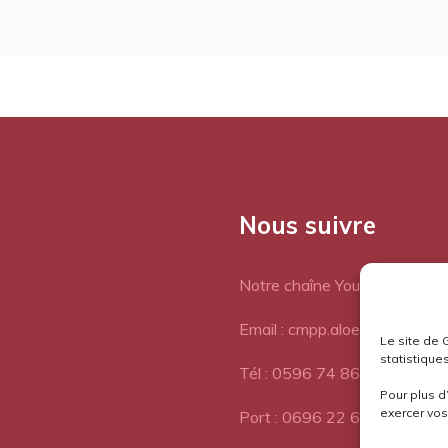
Nous suivre
Notre chaîne Youtube
Email : cmpp.aloes@orange.fr
Le site de 
statistiques
Tél : 0596 74 86 77
Pour plus d
exercer vos 
Port : 0696 22 64 72