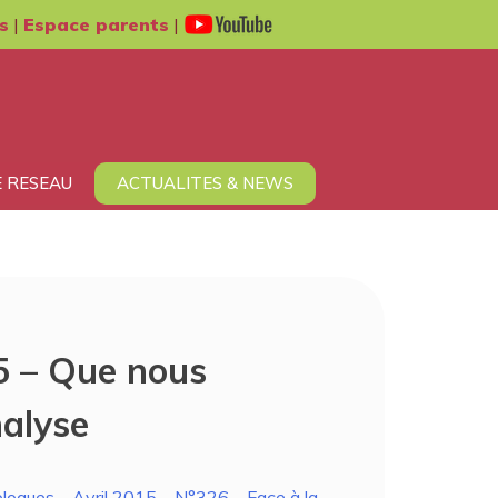
s
|
Espace parents
|
 RESEAU
ACTUALITES & NEWS
5 – Que nous
nalyse
ologues – Avril 2015 – N°326 – Face à la