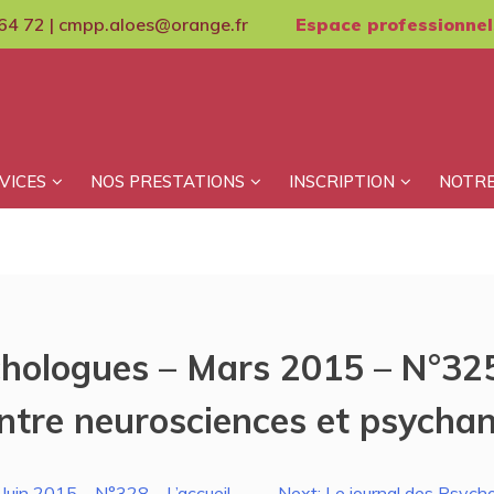
64 72 | cmpp.aloes@orange.fr
Espace professionnel
VICES
NOS PRESTATIONS
INSCRIPTION
NOTRE
chologues – Mars 2015 – N°32
 Entre neurosciences et psycha
Juin 2015 – N°328 – L’accueil
Next:
Le journal des Psych