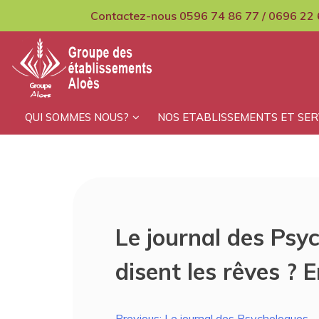
Skip
Contactez-nous 0596 74 86 77 / 0696 22 
to
content
GCMPIH Aloes
QUI SOMMES NOUS?
NOS ETABLISSEMENTS ET SER
Le journal des Psy
disent les rêves ?
Previous:
Le journal des Psychologues – 