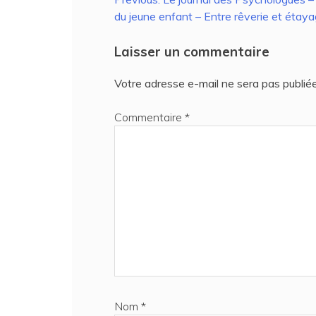
Navigation
du jeune enfant – Entre rêverie et étay
de
l’article
Laisser un commentaire
Votre adresse e-mail ne sera pas publiée
Commentaire
*
Nom
*