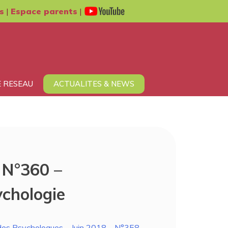
s
|
Espace parents
|
 RESEAU
ACTUALITES & NEWS
 N°360 –
ychologie
 des Psychologues – Juin 2018 – N°358 –