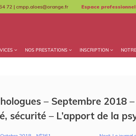
64 72 | cmpp.aloes@orange.fr
Espace professionnel
VICES
NOS PRESTATIONS
INSCRIPTION
NOTRE
chologues – Septembre 2018 –
é, sécurité – L’apport de la ps
– Octobre 2018 – N°361 –
Next:
Le journal