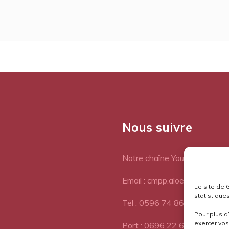
Nous suivre
Notre chaîne Youtube
Email : cmpp.aloes@orange.fr
Le site de 
statistiques
Tél : 0596 74 86 77
Pour plus d
exercer vos 
Port : 0696 22 64 72