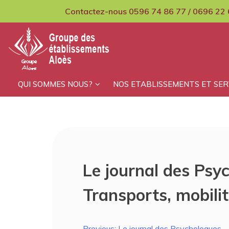
Skip
Contactez-nous 0596 74 86 77 / 0696 22 
to
content
GCMPIH Aloes
QUI SOMMES NOUS?
NOS ETABLISSEMENTS ET SER
Le journal des Psy
Transports, mobilit
Previous:
Le journal des Psychologues 