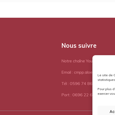
Nous suivre
Notre chaîne Youtube
Email : cmpp.aloes@orange.fr
Le site de 
statistiques
Tél : 0596 74 86 77
Pour plus d
exercer vos 
Port : 0696 22 64 72
Ac