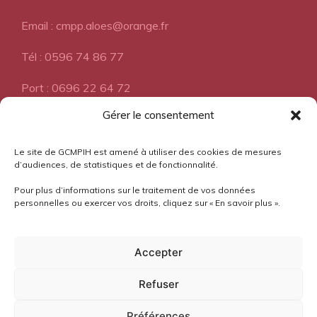
Email : cmpp.aloes@orange.fr
Tél : 0596 74 86 77
Port : 0696 22 64 72
Gérer le consentement
A propos
Le site de GCMPIH est amené à utiliser des cookies de mesures
d’audiences, de statistiques et de fonctionnalité.
Pour plus d’informations sur le traitement de vos données
Pourquoi l'Aloès?
personnelles ou exercer vos droits, cliquez sur « En savoir plus ».
Mentions légales
Accepter
Confidentialité
Refuser
Préférences