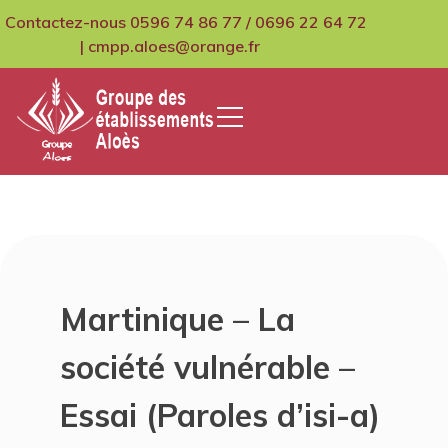
Skip
Contactez-nous 0596 74 86 77 / 0696 22 64 72
to
| cmpp.aloes@orange.fr
content
GCMPIH Aloes
Martinique – La
société vulnérable –
Essai (Paroles d’isi-a)