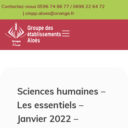
Skip
Contactez-nous 0596 74 86 77 / 0696 22 64 72
to
| cmpp.aloes@orange.fr
content
GCMPIH Aloes
Sciences humaines –
Les essentiels –
Janvier 2022 –