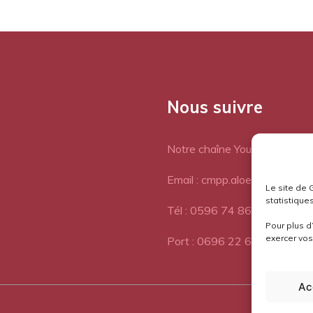
Nous suivre
Notre chaîne Youtube
Email : cmpp.aloes@orange.fr
Le site de 
statistiques
Tél : 0596 74 86 77
Pour plus d
exercer vos 
Port : 0696 22 64 72
Ac