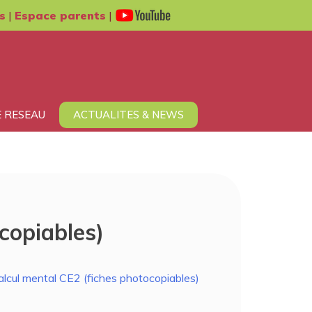
s
|
Espace parents
|
 RESEAU
ACTUALITES & NEWS
ocopiables)
calcul mental CE2 (fiches photocopiables)