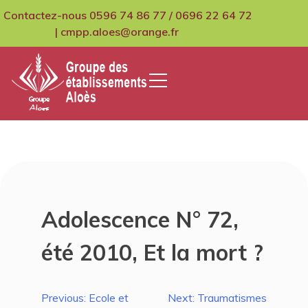
Skip
Contactez-nous 0596 74 86 77 / 0696 22 64 72
to
| cmpp.aloes@orange.fr
content
GCMPIH Aloes
Adolescence N° 72,
été 2010, Et la mort ?
Navigation
Previous:
Ecole et
Next:
Traumatismes