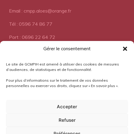
Email : cmpp.aloes@orange.fr
Tél : 0596 74 86 77
Port : 0696 22 64 72
Gérer le consentement
A propos
Le site de GCMPIH est amené à utiliser des cookies de mesures
d’audiences, de statistiques et de fonctionnalité.
Pour plus d’informations sur le traitement de vos données
Pourquoi l'Aloès?
personnelles ou exercer vos droits, cliquez sur « En savoir plus ».
Mentions légales
Accepter
Confidentialité
Refuser
Préférences