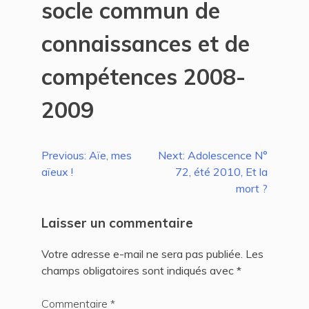
socle commun de
connaissances et de
compétences 2008-
2009
Navigation
Previous:
Aïe, mes
Next:
Adolescence N°
aïeux !
72, été 2010, Et la
de
mort ?
l’article
Laisser un commentaire
Votre adresse e-mail ne sera pas publiée.
Les
champs obligatoires sont indiqués avec
*
Commentaire
*